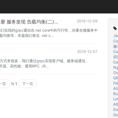
2019-12-09
服务注册 服务发现 负载均衡(二)...
中，我们实现的grpc通信在.net core中的可行性，但要在微服务中
等，本篇我们将在 .net c...
.N
Co
服
2019-12-07
Co
切
务化的方式有很多，我们通过grpc实现客户端、服务端通信。
Ce
布的一个开源、高性能、通用RPC（R...
Ng
Oc
QR
Fil
一页
1/ 1
下一页
AS
Ru
Li
AS
Do
Go